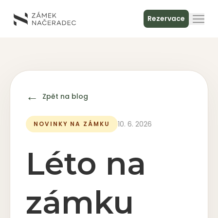
Rezervace
O zámku
Ubytování
←
Zpět na blog
Zámecká kuchyně
10. 6. 2026
NOVINKY NA ZÁMKU
Spa & relax
Léto na
Setkání
zámku
Kontakt