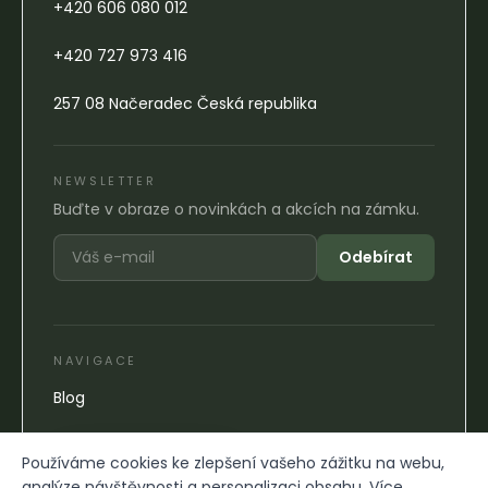
+420 606 080 012
+420 727 973 416
257 08 Načeradec Česká republika
NEWSLETTER
Buďte v obraze o novinkách a akcích na zámku.
Odebírat
NAVIGACE
Blog
Používáme cookies ke zlepšení vašeho zážitku na webu,
analýze návštěvnosti a personalizaci obsahu.
Více