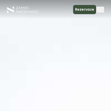
Rezervace
O zámku
Ubytování
Zámecká kuchyně
Spa & relax
Setkání
Kontakt