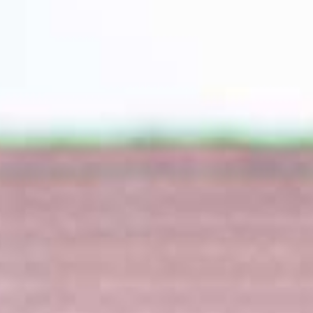
CZ
Rezervace ubytování
Dárkové poukazy