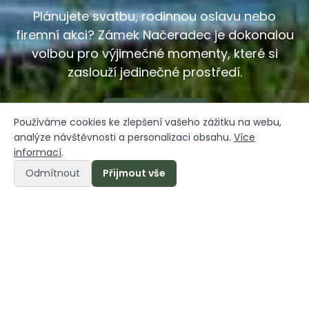
Plánujete svatbu, rodinnou oslavu nebo
firemní akci? Zámek Načeradec je dokonalou
volbou pro výjimečné momenty, které si
zaslouží jedinečné prostředí.
Kontaktujte nás
Používáme cookies ke zlepšení vašeho zážitku na webu,
analýze návštěvnosti a personalizaci obsahu.
Více
informací
.
Odmítnout
Přijmout vše
Místo, kde oslavy získávají duši
Láká vás mít svatbu pod staletými stromy, rodinnou
oslavu v zahradě plné květin nebo firemní akci
mimo ruch města? Zámek Načeradec je vaše tajné