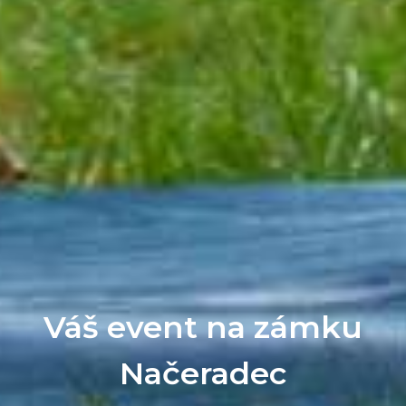
Váš event na zámku
Načeradec