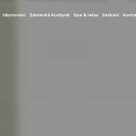
Ubytování
Zámecká kuchyně
Spa & relax
Setkání
Kont
O zámku
Ubytování
Zámecká kuchyně
Spa & relax
Setkání
Kontakt