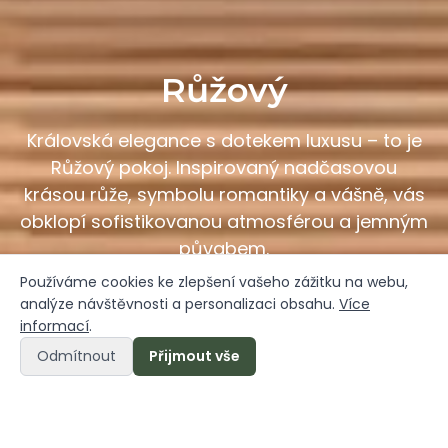
Růžový
Královská elegance s dotekem luxusu – to je
Růžový pokoj. Inspirovaný nadčasovou
krásou růže, symbolu romantiky a vášně, vás
obklopí sofistikovanou atmosférou a jemným
půvabem.
Používáme cookies ke zlepšení vašeho zážitku na webu,
analýze návštěvnosti a personalizaci obsahu.
Více
informací
.
Rezervace pokoje
Rezervace
Odmítnout
Přijmout vše
ubytování
online