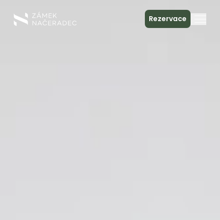
Rezervace
O zámku
Ubytování
Zámecká kuchyně
Spa & relax
Setkání
Kontakt