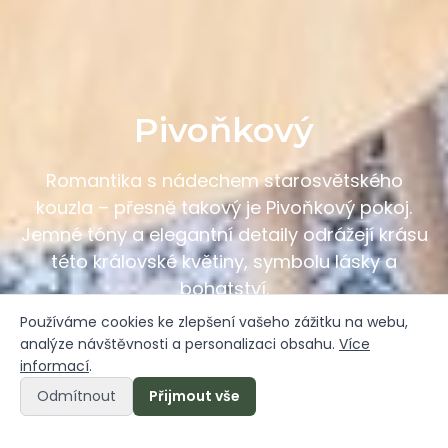
Pivoňkový
Romantika s nádechem starosvětského
kouzla – přesně takový je Pivoňkový pokoj.
Jemné tóny a elegantní detaily odrážejí krásu
této královské květiny, symbolu lásky a
bohatství.
Používáme cookies ke zlepšení vašeho zážitku na webu,
analýze návštěvnosti a personalizaci obsahu.
Více
informací
.
Rezervace pokoje
Rezervace
Odmítnout
Přijmout vše
ubytování
online