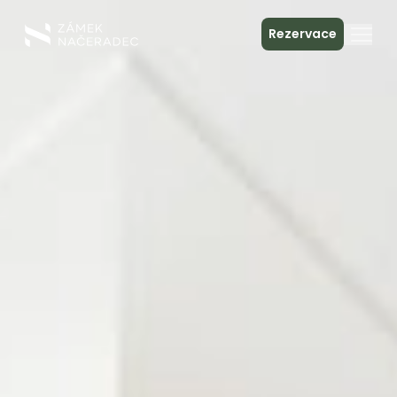
Rezervace
O zámku
Ubytování
Zámecká kuchyně
Spa & relax
Setkání
Kontakt