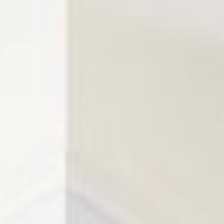
CZ
Rezervace ubytování
Dárkové poukazy