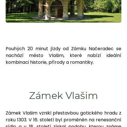
CZ
Rezervace ubytování
Pouhých 20 minut jízdy od Zámku Načeradec se
nachází město Vlašim, které nabízí ideální
Dárkové poukazy
kombinaci historie, přírody a romantiky.
Zámek Vlašim
Zámek Vlašim vznikl přestavbou gotického hradu z
roku 1303. V 16. století byl proměněn na renesanční
sídlo a v 18. století získal podobu, kterou známe