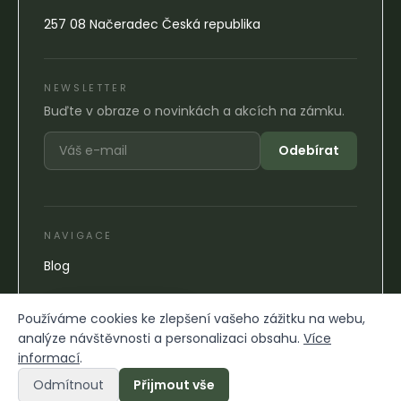
257 08 Načeradec Česká republika
NEWSLETTER
Buďte v obraze o novinkách a akcích na zámku.
Odebírat
NAVIGACE
Blog
Používáme cookies ke zlepšení vašeho zážitku na webu,
analýze návštěvnosti a personalizaci obsahu.
Více
informací
.
Odmítnout
Přijmout vše