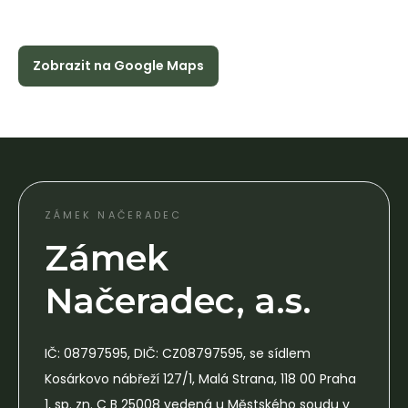
Zobrazit na Google Maps
ZÁMEK NAČERADEC
Zámek
Načeradec, a.s.
IČ: 08797595, DIČ: CZ08797595, se sídlem
Kosárkovo nábřeží 127/1, Malá Strana, 118 00 Praha
1, sp. zn. C B 25008 vedená u Městského soudu v