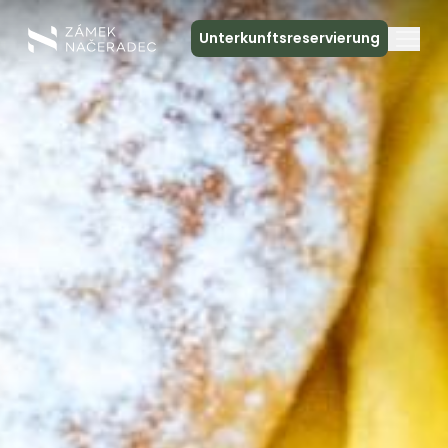
Unterkunftsreservierung
Über das Schloss
Unterkunft
Die Schlossküche
Spa und Entspannung
Treffen
Kontakt