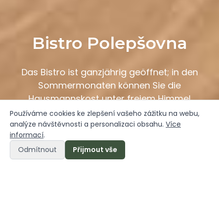
Bistro Polepšovna
Das Bistro ist ganzjährig geöffnet; in den
Sommermonaten können Sie die
Hausmannskost unter freiem Himmel
genießen – direkt im Schlosspark.
Používáme cookies ke zlepšení vašeho zážitku na webu,
analýze návštěvnosti a personalizaci obsahu.
Více
informací
.
Odmítnout
Přijmout vše