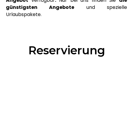
Angebot
verfügbar
.
Nur bei uns finden Sie
die
günstigsten Angebote
und spezielle
DE
Urlaubspakete.
Reservierung
Reservierung
Gutscheine