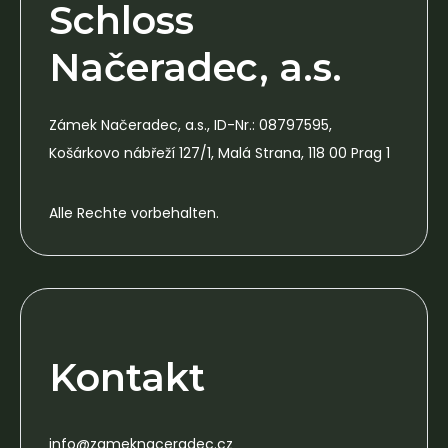
Schloss
Načeradec, a.s.
Zámek Načeradec, a.s., ID-Nr.: 08797595,
Košárkovo nábřeží 127/1, Malá Strana, 118 00 Prag 1
Alle Rechte vorbehalten.
Kontakt
info@zameknaceradec.cz