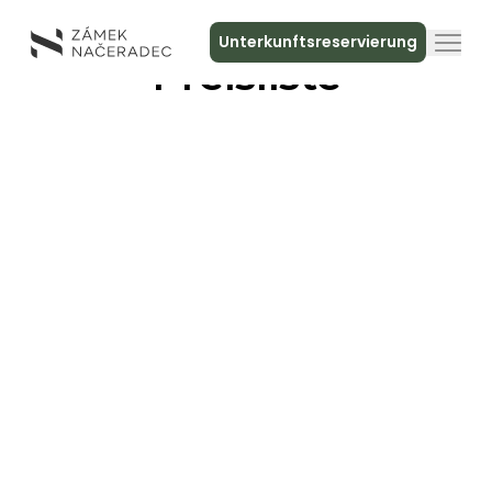
Unterkunftsreservierung
Preisliste
Über das Schloss
Unterkunft
Die Schlossküche
Spa und Entspannung
Treffen
Kontakt