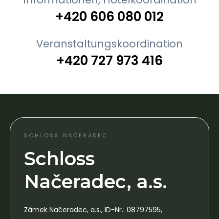
+420 606 080 012
Veranstaltungskoordination
+420 727 973 416
SCHLOSS NAČERADEC
Schloss
Načeradec, a.s.
Zámek Načeradec, a.s., ID-Nr.: 08797595,