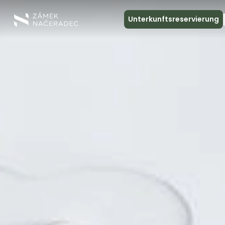
Unterkunftsreservierung
Über das Schloss
Unterkunft
Die Schlossküche
Spa und Entspannung
Treffen
Kontakt