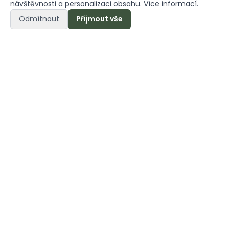
návštěvnosti a personalizaci obsahu.
Více informací
.
Odmítnout
Přijmout vše
Unterkunftsbeding
Příjezd
Von 16:00 bis 20:00 Uhr
Odjezd
Von 8:00 bis 10:00 Uhr
Zrušení
Podmínky zrušení
rezervace
rezervace a platby
předem mohou být pro
jednotlivé typy
ubytování různé. Při