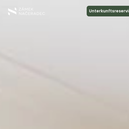
Unterkunftsreserv
Über das Schloss
Unterkunft
Die Schlossküche
Spa und Entspannung
Treffen
Kontakt