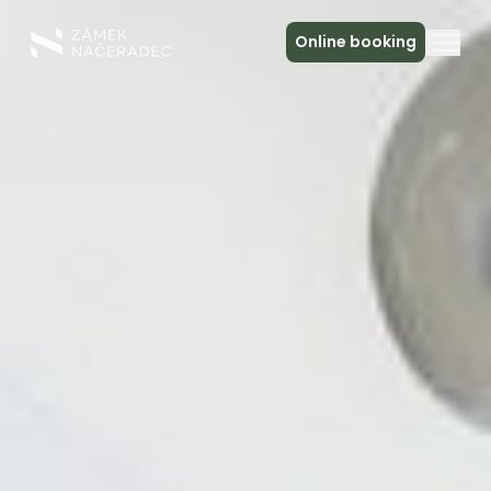
Online booking
About the Castle
Accommodation
The Castle Kitchen
Spa a relax
Meeting
Contact