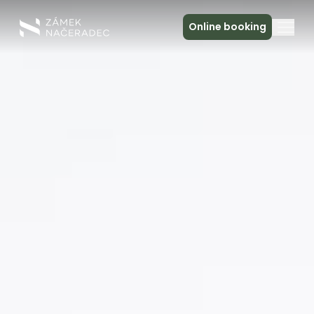
Online booking
About the Castle
Accommodation
The Castle Kitchen
Spa a relax
Meeting
Contact