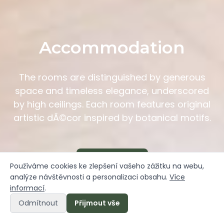
Accommodation
The rooms are distinguished by generous
space and timeless elegance, underscored
by high ceilings. Each room features original
artistic dÃ©cor inspired by botanical motifs.
Online booking
Používáme cookies ke zlepšení vašeho zážitku na webu,
analýze návštěvnosti a personalizaci obsahu.
Více
informací
.
Odmítnout
Přijmout vše