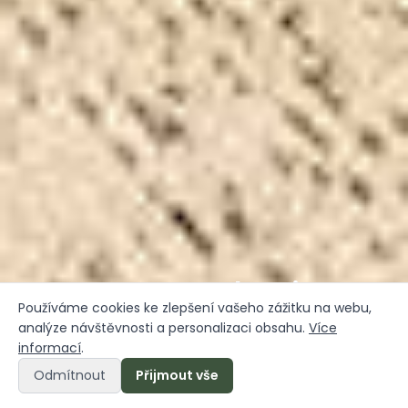
Rooms and Suites
Používáme cookies ke zlepšení vašeho zážitku na webu,
analýze návštěvnosti a personalizaci obsahu.
Více
informací
.
Odmítnout
Přijmout vše