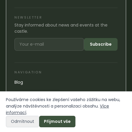
NEWSLETTER
Stay informed about news and events at the
castle.
Subscribe
NAVIGATION
Blog
Používáme cookies ke zlepšení vašeho zážitku na webu,
analýze návštěvnosti a personalizaci obsahu.
Více
informací
.
Odmítnout
Přijmout vše