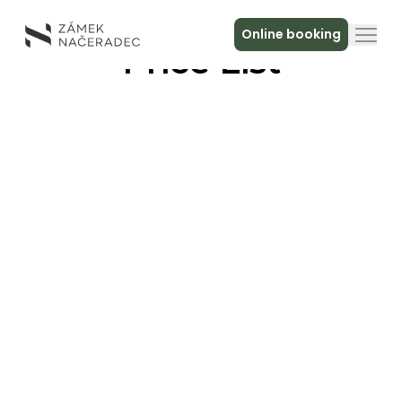
Online booking
Price List
About the Castle
Accommodation
The Castle Kitchen
Spa a relax
Meeting
Contact