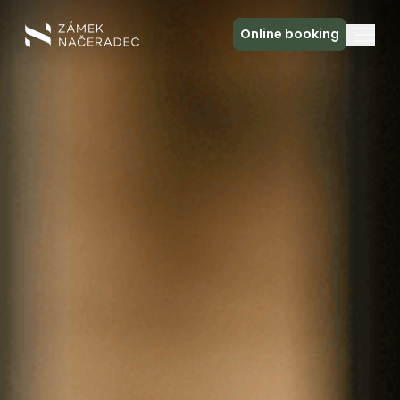
Online booking
About the Castle
Accommodation
The Castle Kitchen
Spa a relax
Meeting
Contact