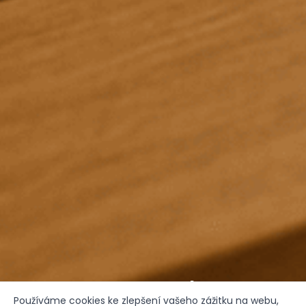
Spa & Relax
Používáme cookies ke zlepšení vašeho zážitku na webu,