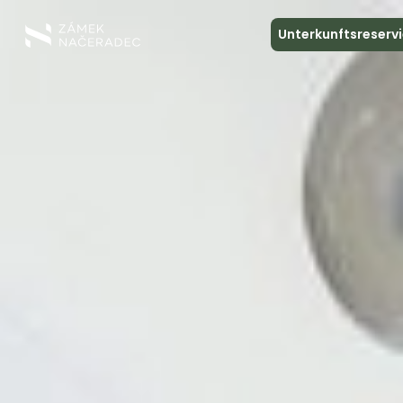
Unterkunftsreserv
Über das Schloss
Unterkunft
Die Schlossküche
Spa und Entspannung
Treffen
Kontakt