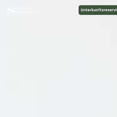
Unterkunftsreserv
Über das Schloss
Unterkunft
Die Schlossküche
Spa und Entspannung
Treffen
Kontakt