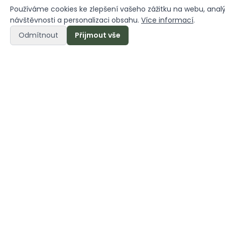
Používáme cookies ke zlepšení vašeho zážitku na webu, anal
návštěvnosti a personalizaci obsahu.
Více informací
.
Odmítnout
Přijmout vše
Unterkunftsbeding
Příjezd
Od 16:00 do 20:00, poté
self-check in
Odjezd
Od 8:00 do 10:00
Zrušení
Podmínky zrušení
rezervace
rezervace a platby
předem mohou být pro