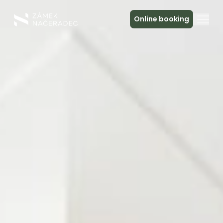
Online booking
About the Castle
Accommodation
The Castle Kitchen
Spa a relax
Meeting
Contact