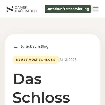
Unterkunftsreservierung
Über das Schloss
Unterkunft
←
Zurück zum Blog
Die Schlossküche
24. 3. 2026
NEUES VOM SCHLOSS
Spa und Entspannung
Das
Treffen
Schloss
Kontakt