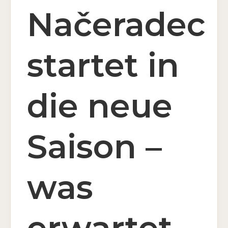
Načeradec
DE
startet in
Reservierung
die neue
Gutscheine
Saison –
was